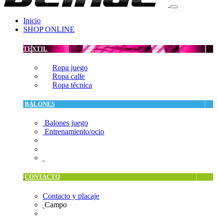
Inicio
SHOP ONLINE
TEXTIL
Ropa juego
Ropa calle
Ropa técnica
BALONES
Balones juego
Entrenamiento/ocio
CONTACTO
Contacto y placaje
Campo