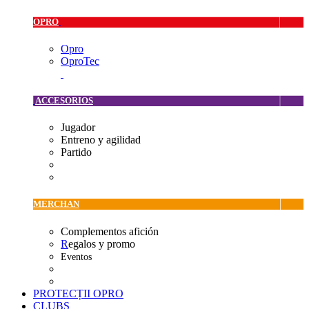
OPRO
Opro
OproTec
ACCESORIOS
Jugador
Entreno y agilidad
Partido
MERCHAN
Complementos afición
R
egalos y promo
Eventos
PROTECȚII OPRO
CLUBS