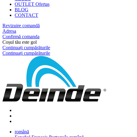
OUTLET
Ofertas
BLOG
CONTACT
Revizuire comandă
Adresa
Confirmă comanda
Coșul tău este gol
Continuați cumpărăturile
Continuați
cumpărăturile
română