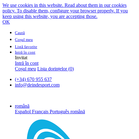
We use cookies in this website. Read about them in our cookies
policy. To disable them, configure your browser properly. If you
keep using this website, you are accepting those.
OK
Caută
Coșul meu
Listă favorite
Intră în cont
Invitat
Intră în cont
Coșul meu
Lista dorințelor (
0
)
(+34) 670 955 637
info@deindesport.com
română
Español
Français
Português
română