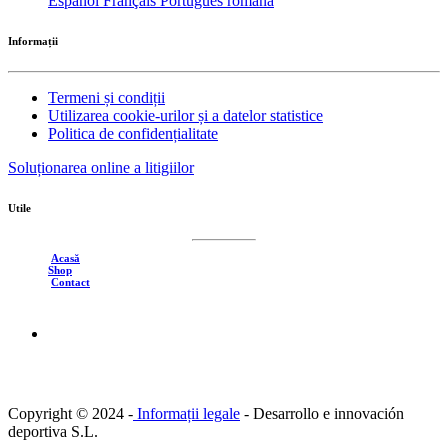
Español
Français
Português
română
Informații
Termeni și condiții
Utilizarea cookie-urilor și a datelor statistice
Politica de confidențialitate
Soluționarea online a litigiilor
Utile
Acasă
Shop
Contact
Copyright © 2024 -
Informații legale
-
Desarrollo e innovación
deportiva S.L.