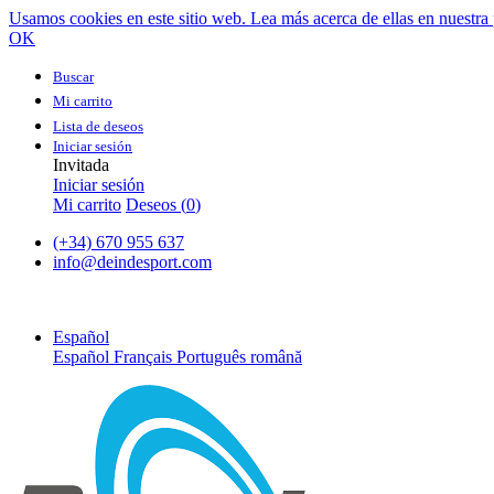
Usamos cookies en este sitio web. Lea más acerca de ellas en nuestra 
OK
Buscar
Mi carrito
Lista de deseos
Iniciar sesión
Invitada
Iniciar sesión
Mi carrito
Deseos (
0
)
(+34) 670 955 637
info@deindesport.com
Español
Español
Français
Português
română