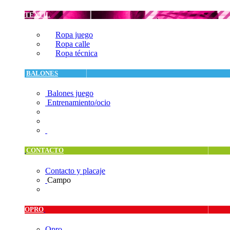
TEXTIL
Ropa juego
Ropa calle
Ropa técnica
BALONES
Balones juego
Entrenamiento/ocio
CONTACTO
Contacto y placaje
Campo
OPRO
Opro