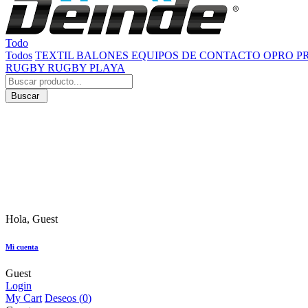
Todo
Todos
TEXTIL
BALONES
EQUIPOS DE CONTACTO
OPRO
P
RUGBY
RUGBY PLAYA
Buscar
Hola, Guest
Mi cuenta
Guest
Login
My Cart
Deseos (
0
)