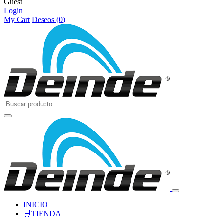
Guest
Login
My Cart
Deseos (
0
)
INICIO
🛒TIENDA