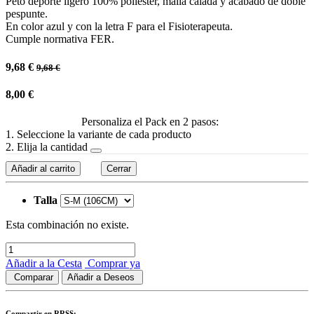
Peto deporte ligero 100% poliéster, malla calada y acabado de doble
pespunte.
En color azul y con la letra F para el Fisioterapeuta.
Cumple normativa FER.
9,68
€
9,68
€
8,00
€
Personaliza el Pack en 2 pasos:
1. Seleccione la variante de cada producto
2. Elija la cantidad
Añadir al carrito
Cerrar
Talla
Esta combinación no existe.
Añadir a la Cesta
Comprar ya
Comparar
Añadir a Deseos
Compartir en RRSS: