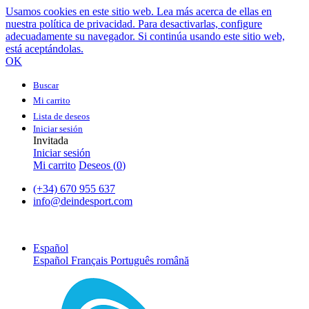
Usamos cookies en este sitio web. Lea más acerca de ellas en
nuestra política de privacidad. Para desactivarlas, configure
adecuadamente su navegador. Si continúa usando este sitio web,
está aceptándolas.
OK
Buscar
Mi carrito
Lista de deseos
Iniciar sesión
Invitada
Iniciar sesión
Mi carrito
Deseos (
0
)
(+34) 670 955 637
info@deindesport.com
Español
Español
Français
Português
română