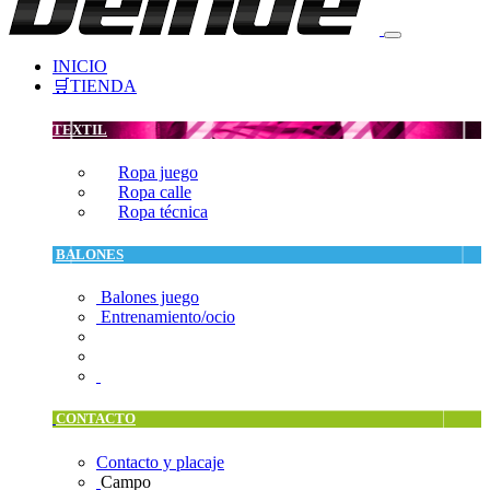
INICIO
🛒TIENDA
TEXTIL
Ropa juego
Ropa calle
Ropa técnica
BALONES
Balones juego
Entrenamiento/ocio
CONTACTO
Contacto y placaje
Campo