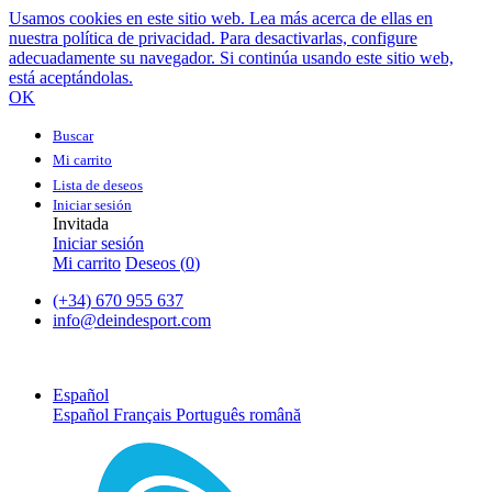
Usamos cookies en este sitio web. Lea más acerca de ellas en
nuestra política de privacidad. Para desactivarlas, configure
adecuadamente su navegador. Si continúa usando este sitio web,
está aceptándolas.
OK
Buscar
Mi carrito
Lista de deseos
Iniciar sesión
Invitada
Iniciar sesión
Mi carrito
Deseos (
0
)
(+34) 670 955 637
info@deindesport.com
Español
Español
Français
Português
română