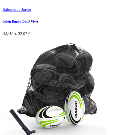
Balones de Juego
Balón Rugby DinD VivA
32,07
€
32,07
€