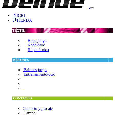
INICIO
🛒TIENDA
TEXTIL
Ropa juego
Ropa calle
Ropa técnica
BALONES
Balones juego
Entrenamiento/ocio
CONTACTO
Contacto y placaje
Campo