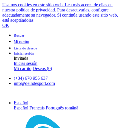
Usamos cookies en este sitio web. Lea más acerca de ellas en
nuestra política de privacidad. Para desactivarlas, configure
adecuadamente su navegador. Si continúa usando este sitio web,
está aceptándolas.
OK
Buscar
Mi carrito
Lista de deseos
Iniciar sesión
Invitada
Iniciar sesión
Mi carrito
Deseos (
0
)
(+34) 670 955 637
info@deindesport.com
Español
Español
Français
Português
română