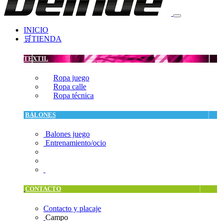
INICIO
🛒TIENDA
TEXTIL
Ropa juego
Ropa calle
Ropa técnica
BALONES
Balones juego
Entrenamiento/ocio
CONTACTO
Contacto y placaje
Campo