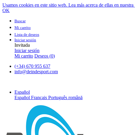
Usamos cookies en este sitio web. Lea más acerca de ellas en nuestra 
OK
Buscar
Mi carrito
Lista de deseos
Iniciar sesión
Invitada
Iniciar sesión
Mi carrito
Deseos (
0
)
(+34) 670 955 637
info@deindesport.com
Español
Español
Français
Português
română