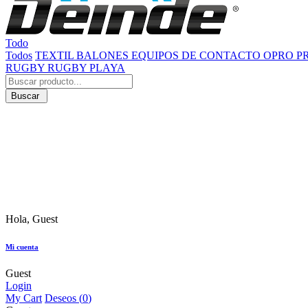
Todo
Todos
TEXTIL
BALONES
EQUIPOS DE CONTACTO
OPRO
P
RUGBY
RUGBY PLAYA
Buscar
Hola, Guest
Mi cuenta
Guest
Login
My Cart
Deseos (
0
)