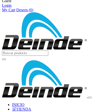
Guest
Login
My Cart
Deseos (
0
)
INICIO
🛒TIENDA