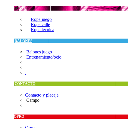
TEXTIL
Ropa juego
Ropa calle
Ropa técnica
BALONES
Balones juego
Entrenamiento/ocio
CONTACTO
Contacto y placaje
Campo
OPRO
Opro