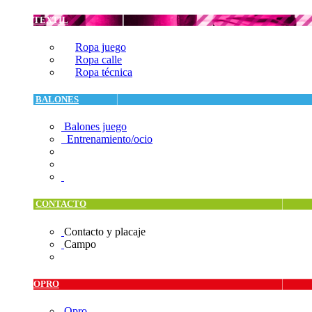
TEXTIL
Ropa juego
Ropa calle
Ropa técnica
BALONES
Balones juego
Entrenamiento/ocio
CONTACTO
Contacto y placaje
Campo
OPRO
Opro