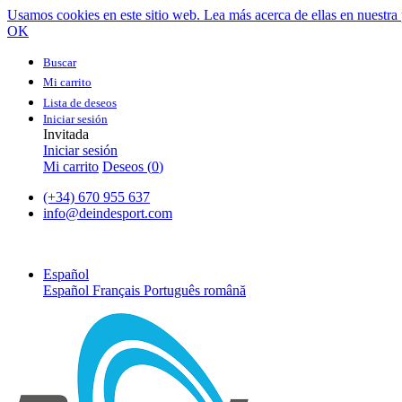
Usamos cookies en este sitio web. Lea más acerca de ellas en nuestra 
OK
Buscar
Mi carrito
Lista de deseos
Iniciar sesión
Invitada
Iniciar sesión
Mi carrito
Deseos (
0
)
(+34) 670 955 637
info@deindesport.com
Español
Español
Français
Português
română