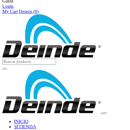
Guest
Login
My Cart
Deseos (
0
)
INICIO
🛒TIENDA