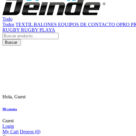
Todo
Todos
TEXTIL
BALONES
EQUIPOS DE CONTACTO
OPRO
P
RUGBY
RUGBY PLAYA
Buscar
Hola, Guest
Mi cuenta
Guest
Login
My Cart
Deseos (
0
)