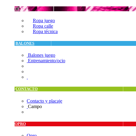
TEXTIL
Ropa juego
Ropa calle
Ropa técnica
BALONES
Balones juego
Entrenamiento/ocio
CONTACTO
Contacto y placaje
Campo
OPRO
Opro