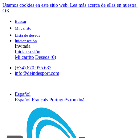
Usamos cookies en este sitio web. Lea más acerca de ellas en nuestra 
OK
Buscar
Mi carrito
Lista de deseos
Iniciar sesión
Invitada
Iniciar sesión
Mi carrito
Deseos (
0
)
(+34) 670 955 637
info@deindesport.com
Español
Español
Français
Português
română