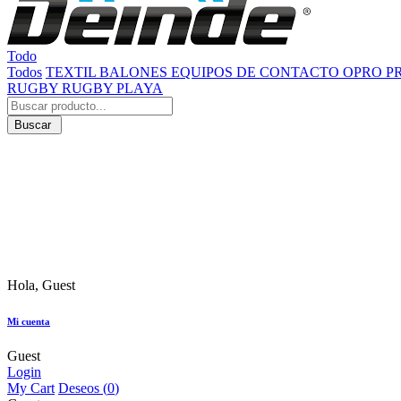
Todo
Todos
TEXTIL
BALONES
EQUIPOS DE CONTACTO
OPRO
P
RUGBY
RUGBY PLAYA
Buscar
Hola, Guest
Mi cuenta
Guest
Login
My Cart
Deseos (
0
)