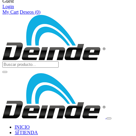
Guest
Login
My Cart
Deseos (
0
)
INICIO
🛒TIENDA