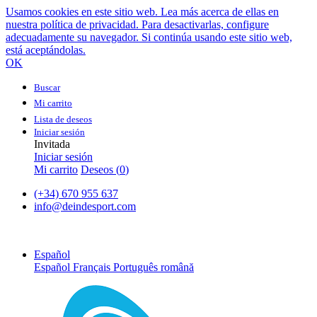
Usamos cookies en este sitio web. Lea más acerca de ellas en
nuestra política de privacidad. Para desactivarlas, configure
adecuadamente su navegador. Si continúa usando este sitio web,
está aceptándolas.
OK
Buscar
Mi carrito
Lista de deseos
Iniciar sesión
Invitada
Iniciar sesión
Mi carrito
Deseos (
0
)
(+34) 670 955 637
info@deindesport.com
Español
Español
Français
Português
română