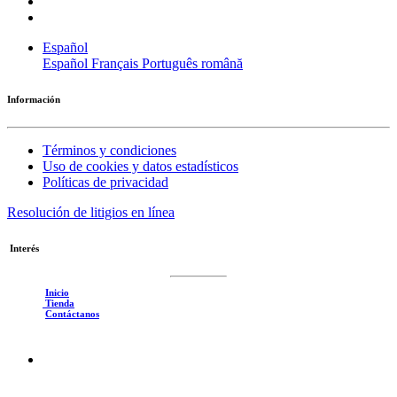
Español
Español
Français
Português
română
Información
Términos y condiciones
Uso de cookies y datos estadísticos
Políticas de privacidad
Resolución de litigios en línea
Interés
Inicio
Tienda
Contáctanos