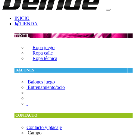
INICIO
🛒TIENDA
TEXTIL
Ropa juego
Ropa calle
Ropa técnica
BALONES
Balones juego
Entrenamiento/ocio
CONTACTO
Contacto y placaje
Campo