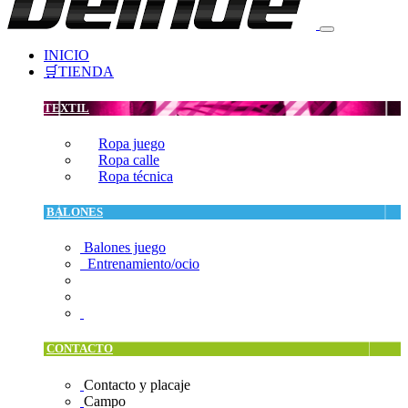
INICIO
🛒TIENDA
TEXTIL
Ropa juego
Ropa calle
Ropa técnica
BALONES
Balones juego
Entrenamiento/ocio
CONTACTO
Contacto y placaje
Campo