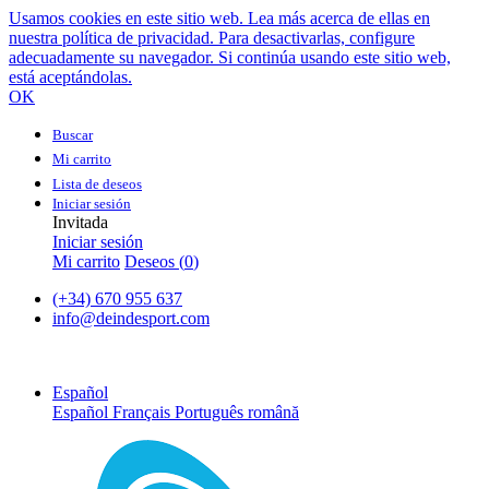
Usamos cookies en este sitio web. Lea más acerca de ellas en
nuestra política de privacidad. Para desactivarlas, configure
adecuadamente su navegador. Si continúa usando este sitio web,
está aceptándolas.
OK
Buscar
Mi carrito
Lista de deseos
Iniciar sesión
Invitada
Iniciar sesión
Mi carrito
Deseos (
0
)
(+34) 670 955 637
info@deindesport.com
Español
Español
Français
Português
română