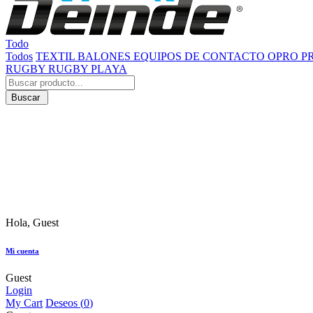
Todo
Todos
TEXTIL
BALONES
EQUIPOS DE CONTACTO
OPRO
P
RUGBY
RUGBY PLAYA
Buscar
Hola, Guest
Mi cuenta
Guest
Login
My Cart
Deseos (
0
)