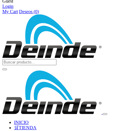
Guest
Login
My Cart
Deseos (
0
)
INICIO
🛒TIENDA