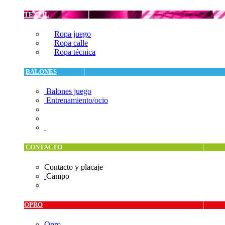
TEXTIL
Ropa juego
Ropa calle
Ropa técnica
BALONES
Balones juego
Entrenamiento/ocio
CONTACTO
Contacto y placaje
Campo
OPRO
Opro