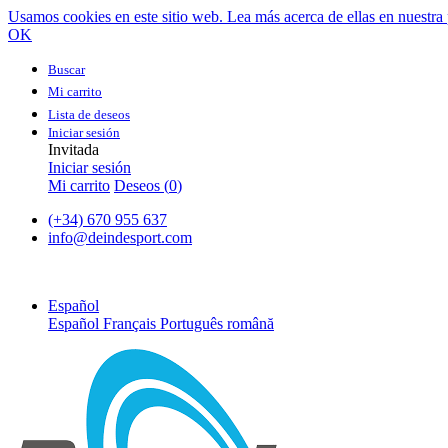
Usamos cookies en este sitio web. Lea más acerca de ellas en nuestra 
OK
Buscar
Mi carrito
Lista de deseos
Iniciar sesión
Invitada
Iniciar sesión
Mi carrito
Deseos (
0
)
(+34) 670 955 637
info@deindesport.com
Español
Español
Français
Português
română