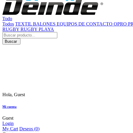
Todo
Todos
TEXTIL
BALONES
EQUIPOS DE CONTACTO
OPRO
P
RUGBY
RUGBY PLAYA
Buscar
Hola, Guest
Mi cuenta
Guest
Login
My Cart
Deseos (
0
)