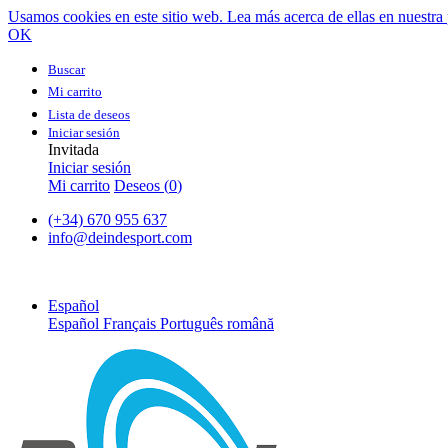
Usamos cookies en este sitio web. Lea más acerca de ellas en nuestra 
OK
Buscar
Mi carrito
Lista de deseos
Iniciar sesión
Invitada
Iniciar sesión
Mi carrito
Deseos (
0
)
(+34) 670 955 637
info@deindesport.com
Español
Español
Français
Português
română