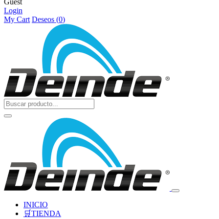
Guest
Login
My Cart
Deseos (
0
)
INICIO
🛒TIENDA