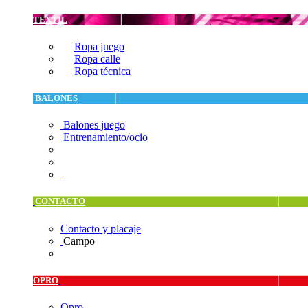
TEXTIL
Ropa juego
Ropa calle
Ropa técnica
BALONES
Balones juego
Entrenamiento/ocio
CONTACTO
Contacto y placaje
Campo
OPRO
Opro