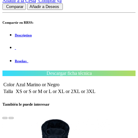
Añadir a la Cesta
Comprar ya
Comparar
Añadir a Deseos
Compartir en RRSS:
Description
Reseñas
Descargar ficha técnica
Color
Azul Marino
or
Negro
Talla
XS
or
S
or
M
or
L
or
XL
or
2XL
or
3XL
También le puede interesar