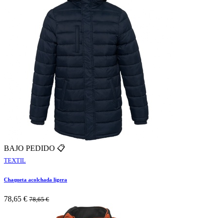
BAJO PEDIDO 📋
TEXTIL
Chaqueta acolchada ligera
78,65
€
78,65
€