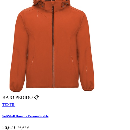
BAJO PEDIDO 📋
TEXTIL
SoftShell Hombre Personalizable
26,62
€
26,62
€