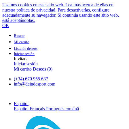
Usamos cookies en este sitio web. Lea más acerca de ellas en
nuestra política de privacidad. Para desactivarlas, configure
adecuadamente su navegador. Si continúa usando este sitio web,
está aceptándolas.
OK
Buscar
Mi carrito
Lista de deseos
Iniciar sesión
Invitada
Iniciar sesión
Mi carrito
Deseos (
0
)
(+34) 670 955 637
info@deindesport.com
Español
Español
Français
Português
română