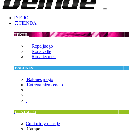
INICIO
🛒TIENDA
TEXTIL
Ropa juego
Ropa calle
Ropa técnica
BALONES
Balones juego
Entrenamiento/ocio
CONTACTO
Contacto y placaje
Campo