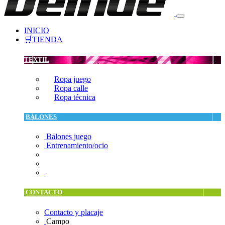
INICIO
🛒TIENDA
TEXTIL
Ropa juego
Ropa calle
Ropa técnica
BALONES
Balones juego
Entrenamiento/ocio
CONTACTO
Contacto y placaje
Campo