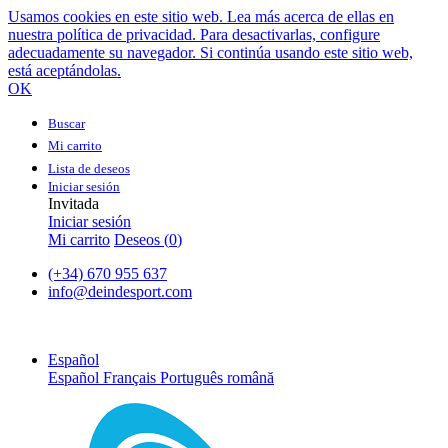
Usamos cookies en este sitio web. Lea más acerca de ellas en
nuestra política de privacidad. Para desactivarlas, configure
adecuadamente su navegador. Si continúa usando este sitio web,
está aceptándolas.
OK
Buscar
Mi carrito
Lista de deseos
Iniciar sesión
Invitada
Iniciar sesión
Mi carrito
Deseos (
0
)
(+34) 670 955 637
info@deindesport.com
Español
Español
Français
Português
română