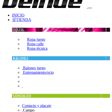
INICIO
🛒TIENDA
TEXTIL
Ropa juego
Ropa calle
Ropa técnica
BALONES
Balones juego
Entrenamiento/ocio
CONTACTO
Contacto y placaje
Campo