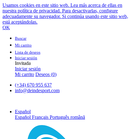
Usamos cookies en este sitio web. Lea más acerca de ellas en
nuestra política de privacidad. Para desactivarlas, configure
adecuadamente su navegador. Si continúa usando este sitio web,
está aceptándolas.
OK
Buscar
Mi carrito
Lista de deseos
Iniciar sesión
Invitada
Iniciar sesión
Mi carrito
Deseos (
0
)
(+34) 670 955 637
info@deindesport.com
Español
Español
Français
Português
română