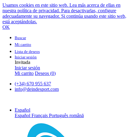
Usamos cookies en este sitio web. Lea más acerca de ellas en
nuestra política de privacidad. Para desactivarlas, configure
adecuadamente su navegador. Si continúa usando este sitio web,
está aceptándolas.
OK
Buscar
Mi carrito
Lista de deseos
Iniciar sesión
Invitada
Iniciar sesión
Mi carrito
Deseos (
0
)
(+34) 670 955 637
info@deindesport.com
Español
Español
Français
Português
română