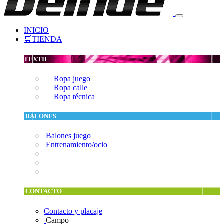
INICIO
🛒TIENDA
TEXTIL
Ropa juego
Ropa calle
Ropa técnica
BALONES
Balones juego
Entrenamiento/ocio
CONTACTO
Contacto y placaje
Campo