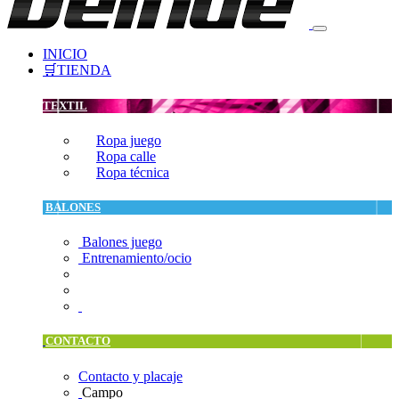
INICIO
🛒TIENDA
TEXTIL
Ropa juego
Ropa calle
Ropa técnica
BALONES
Balones juego
Entrenamiento/ocio
CONTACTO
Contacto y placaje
Campo