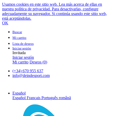
Usamos cookies en este sitio web. Lea más acerca de ellas en
nuestra política de privacidad. Para desactivarlas, configure
adecuadamente su navegador. Si continúa usando este sitio web,
está aceptándolas.
OK
Buscar
Mi carrito
Lista de deseos
Iniciar sesión
Invitada
Iniciar sesión
Mi carrito
Deseos (
0
)
(+34) 670 955 637
info@deindesport.com
Español
Español
Français
Português
română