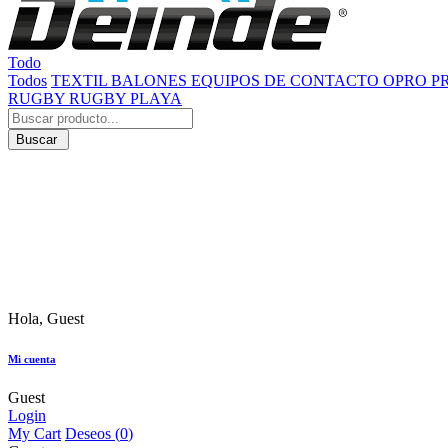
Todo
Todos
TEXTIL
BALONES
EQUIPOS DE CONTACTO
OPRO
P
RUGBY
RUGBY PLAYA
Buscar
Hola, Guest
Mi cuenta
Guest
Login
My Cart
Deseos (
0
)