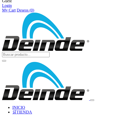
Guest
Login
My Cart
Deseos (
0
)
INICIO
🛒TIENDA