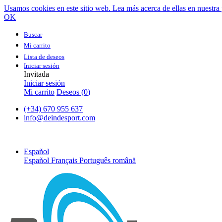
Usamos cookies en este sitio web. Lea más acerca de ellas en nuestra 
OK
Buscar
Mi carrito
Lista de deseos
Iniciar sesión
Invitada
Iniciar sesión
Mi carrito
Deseos (
0
)
(+34) 670 955 637
info@deindesport.com
Español
Español
Français
Português
română