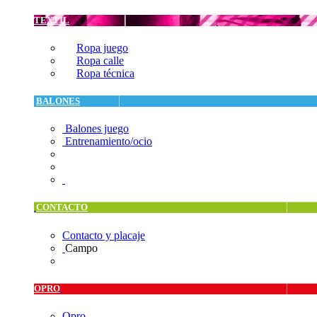
TEXTIL
Ropa juego
Ropa calle
Ropa técnica
BALONES
Balones juego
Entrenamiento/ocio
CONTACTO
Contacto y placaje
Campo
OPRO
Opro