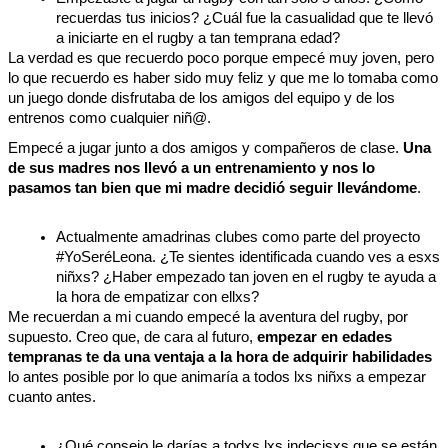
recuerdas tus inicios? ¿Cuál fue la casualidad que te llevó 
a iniciarte en el rugby a tan temprana edad?
La verdad es que recuerdo poco porque empecé muy joven, pero 
lo que recuerdo es haber sido muy feliz y que me lo tomaba como 
un juego donde disfrutaba de los amigos del equipo y de los 
entrenos como cualquier niñ@.
Empecé a jugar junto a dos amigos y compañeros de clase. 
Una 
de sus madres nos llevó a un entrenamiento y nos lo 
pasamos tan bien que mi madre decidió seguir llevándome
.
Actualmente amadrinas clubes como parte del proyecto 
#YoSeréLeona. ¿Te sientes identificada cuando ves a esxs 
niñxs? ¿Haber empezado tan joven en el rugby te ayuda a 
la hora de empatizar con ellxs?
Me recuerdan a mi cuando empecé la aventura del rugby, por 
supuesto. Creo que, de cara al futuro, 
empezar en edades 
tempranas te da una ventaja a la hora de adquirir habilidades
lo antes posible por lo que animaría a todos lxs niñxs a empezar 
cuanto antes.
¿Qué consejo le darías a todxs lxs indecisxs que se están 