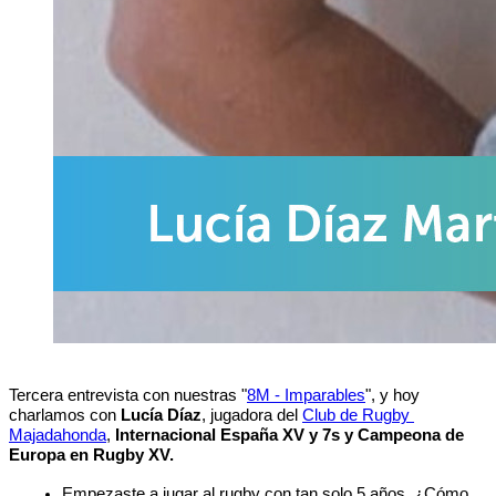
Tercera entrevista con nuestras "
8M - Imparables
", y hoy 
charlamos con 
Lucía Díaz
, jugadora del 
Club de Rugby 
Majadahonda
, 
Internacional España XV y 7s y Campeona de 
Europa en Rugby XV.
Empezaste a jugar al rugby con tan solo 5 años. ¿Cómo 