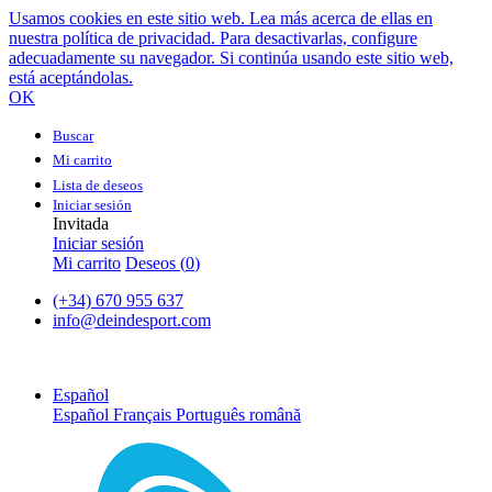
Usamos cookies en este sitio web. Lea más acerca de ellas en
nuestra política de privacidad. Para desactivarlas, configure
adecuadamente su navegador. Si continúa usando este sitio web,
está aceptándolas.
OK
Buscar
Mi carrito
Lista de deseos
Iniciar sesión
Invitada
Iniciar sesión
Mi carrito
Deseos (
0
)
(+34) 670 955 637
info@deindesport.com
Español
Español
Français
Português
română