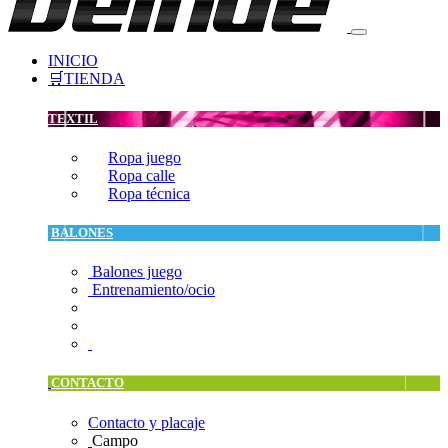
INICIO
🛒TIENDA
TEXTIL
Ropa juego
Ropa calle
Ropa técnica
BALONES
Balones juego
Entrenamiento/ocio
CONTACTO
Contacto y placaje
Campo