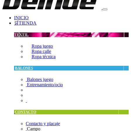
INICIO
🛒TIENDA
TEXTIL
Ropa juego
Ropa calle
Ropa técnica
BALONES
Balones juego
Entrenamiento/ocio
CONTACTO
Contacto y placaje
Campo