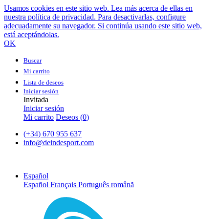
Usamos cookies en este sitio web. Lea más acerca de ellas en
nuestra política de privacidad. Para desactivarlas, configure
adecuadamente su navegador. Si continúa usando este sitio web,
está aceptándolas.
OK
Buscar
Mi carrito
Lista de deseos
Iniciar sesión
Invitada
Iniciar sesión
Mi carrito
Deseos (
0
)
(+34) 670 955 637
info@deindesport.com
Español
Español
Français
Português
română