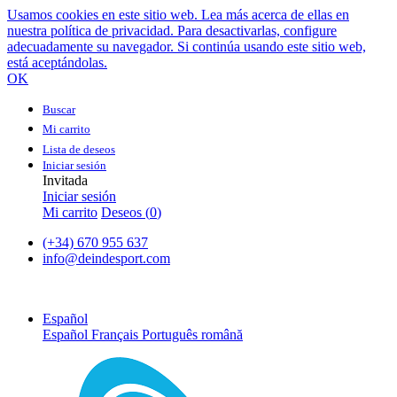
Usamos cookies en este sitio web. Lea más acerca de ellas en
nuestra política de privacidad. Para desactivarlas, configure
adecuadamente su navegador. Si continúa usando este sitio web,
está aceptándolas.
OK
Buscar
Mi carrito
Lista de deseos
Iniciar sesión
Invitada
Iniciar sesión
Mi carrito
Deseos (
0
)
(+34) 670 955 637
info@deindesport.com
Español
Español
Français
Português
română