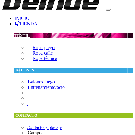
INICIO
🛒TIENDA
TEXTIL
Ropa juego
Ropa calle
Ropa técnica
BALONES
Balones juego
Entrenamiento/ocio
CONTACTO
Contacto y placaje
Campo