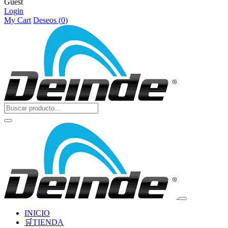
Guest
Login
My Cart
Deseos (
0
)
INICIO
🛒TIENDA