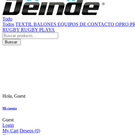
Todo
Todos
TEXTIL
BALONES
EQUIPOS DE CONTACTO
OPRO
P
RUGBY
RUGBY PLAYA
Buscar
Hola, Guest
Mi cuenta
Guest
Login
My Cart
Deseos (
0
)