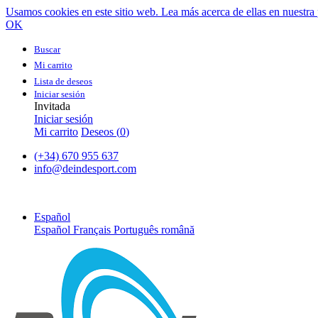
Usamos cookies en este sitio web. Lea más acerca de ellas en nuestra 
OK
Buscar
Mi carrito
Lista de deseos
Iniciar sesión
Invitada
Iniciar sesión
Mi carrito
Deseos (
0
)
(+34) 670 955 637
info@deindesport.com
Español
Español
Français
Português
română