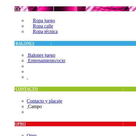
TEXTIL
Ropa juego
Ropa calle
Ropa técnica
BALONES
Balones juego
Entrenamiento/ocio
CONTACTO
Contacto y placaje
Campo
OPRO
Opro