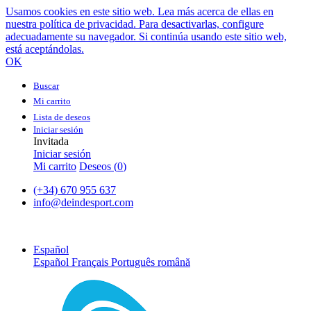
Usamos cookies en este sitio web. Lea más acerca de ellas en
nuestra política de privacidad. Para desactivarlas, configure
adecuadamente su navegador. Si continúa usando este sitio web,
está aceptándolas.
OK
Buscar
Mi carrito
Lista de deseos
Iniciar sesión
Invitada
Iniciar sesión
Mi carrito
Deseos (
0
)
(+34) 670 955 637
info@deindesport.com
Español
Español
Français
Português
română