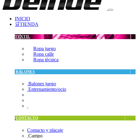
INICIO
🛒TIENDA
TEXTIL
Ropa juego
Ropa calle
Ropa técnica
BALONES
Balones juego
Entrenamiento/ocio
CONTACTO
Contacto y placaje
Campo